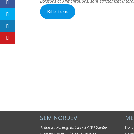
Boissons et Alimentations, sont strictement interd
Billetterie
SEM NORDEV
ME
1, Rue du Karting, B.P. 287
97494 Sainte-
Polit