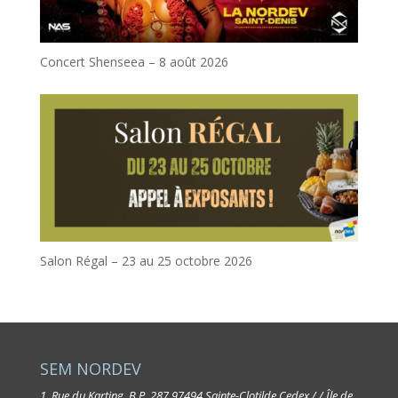
Concert Shenseea – 8 août 2026
Salon Régal – 23 au 25 octobre 2026
SEM NORDEV
1, Rue du Karting, B.P. 287
97494 Sainte-Clotilde Cedex / / Île de