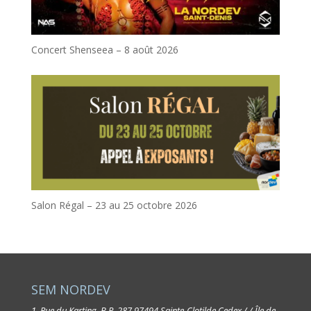
Concert Shenseea – 8 août 2026
Salon Régal – 23 au 25 octobre 2026
SEM NORDEV
1, Rue du Karting, B.P. 287
97494 Sainte-Clotilde Cedex / / Île de